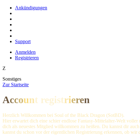
Ankündigungen
Support
Anmelden
Registrieren
Z
Sonstiges
Z
ur Startseite
A
c
c
o
u
n
t regis
t
r
i
e
r
e
n
Herzlich Willkommen bei Soul of the Black Dragon (SotBD).
Hier erwartet dich eine schier endlose Fantasy-Mittelalter-Welt voll
dich als neuestes Mitglied willkommen zu heißen. Du kannst dir auc
kannst du schon vor der eigentlichen Registrierung erkennen, ob wir