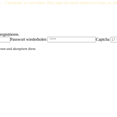
u
5
Charaktere zu verwalten. Hier legst du zuerst deinen Account an, all
egistrieren.
Passwort wiederholen
Captcha
esen und akzeptiere diese.