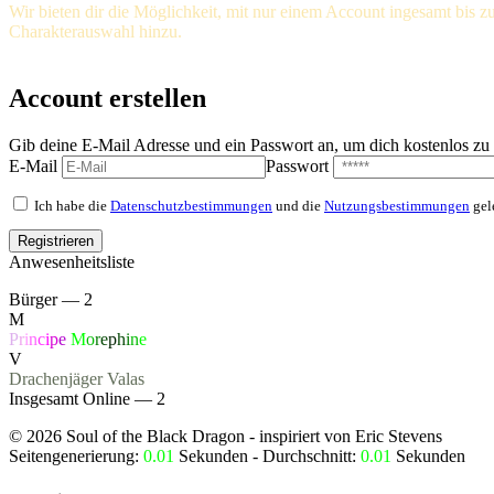
Wir bieten dir die Möglichkeit, mit nur einem Account ingesamt bis z
Charakterauswahl hinzu.
Account erstellen
Gib deine E-Mail Adresse und ein Passwort an, um dich kostenlos zu r
E-Mail
Passwort
Ich habe die
Datenschutzbestimmungen
und die
Nutzungsbestimmungen
gel
Anwesenheitsliste
Bürger — 2
M
P
r
i
n
c
i
p
e
M
o
r
e
p
h
i
n
e
V
Drachenjäger
Valas
Insgesamt Online — 2
©
2026
Soul of the Black Dragon
- inspiriert von Eric Stevens
Seitengenerierung:
0.01
Sekunden - Durchschnitt:
0.01
Sekunden