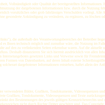
theit, Vollständigkeit oder Qualität der bereitgestellten Informatione
ichtnutzung der dargebotenen Informationen bzw. durch die Nutzung feh
eislich vorsätzliches oder grob fahrlässiges Verschulden vorliegt. Alle
ohne gesonderte Ankündigung zu verändern, zu ergänzen, zu löschen oder
inks"), die außerhalb des Verantwortungsbereiches der Betreiber liege
nd es Ihnen technisch möglich und zumutbar wäre, die Nutzung im Falle 
lte auf den zu verlinkenden Seiten erkennbar waren. Auf die aktuelle u
fluss. Deshalb distanzieren Sie sich hiermit ausdrücklich von allen Inha
enen Internetangebotes gesetzten Links und Verweise sowie für Fremdein
ren Formen von Datenbanken, auf deren Inhalt externe Schreibzugriffe m
olcherart dargebotener Informationen entstehen, haftet allein der Anbi
e der verwendeten Bilder, Grafiken, Tondokumente, Videosequenzen und T
reie Grafiken, Tondokumente, Videosequenzen und Texte zurückzugreife
ränkt den Bestimmungen des jeweils gültigen Kennzeichenrechts und de
kenzeichen nicht durch Rechte Dritter geschützt sind. Das Copyright fü