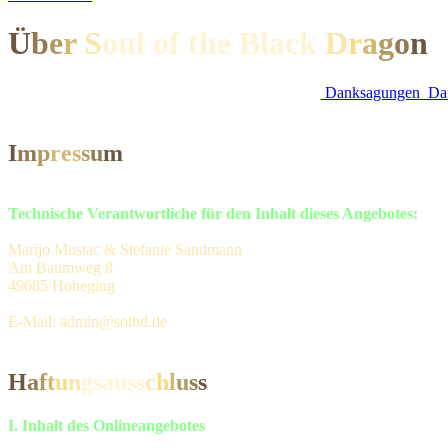
Ü
b
e
r
S
oul of the Black
D
r
a
g
o
n
Danksagungen
Dat
I
m
p
re
s
s
u
m
Technische Verantwortliche für den Inhalt dieses Angebotes:
Marijo Mustac & Stefanie Sandmann
Am Baumweg 8
49685 Hoheging
E-Mail: admin@sotbd.de
H
a
f
t
u
n
gsaus
s
c
h
l
u
s
s
I. Inhalt des Onlineangebotes