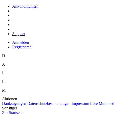
Ankündigungen
Support
Anmelden
Registrieren
D
A
I
L
M
Aktionen
D
anksagungen
D
a
tenschutzbestimmungen
I
mpressum
L
ore
M
ultimed
Sonstiges
Z
ur Startseite