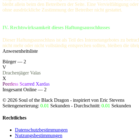
bleibt allein beim den Betreibern der Seite. Eine Vervielfältigung 
ohne ausdrückliche Zustimmung der Betreiber nicht gestattet.
IV. Rechtswirksamkeit dieses Haftungsausschlusses
Dieser Haftungsausschluss ist als Teil des Internetangebotes zu betra
nicht mehr oder nicht vollständig entsprechen sollten, bleiben die üb
Anwesenheitsliste
Bürger — 2
V
Drachenjäger
Valas
X
P
e
e
r
l
e
s
s
S
ca
r
r
e
d
X
a
r
d
a
s
Insgesamt Online — 2
©
2026
Soul of the Black Dragon
- inspiriert von Eric Stevens
Seitengenerierung:
0.01
Sekunden - Durchschnitt:
0.01
Sekunden
Rechtliches
Datenschutzbestimmungen
Nutzungsbestimmungen