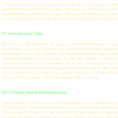
Die Betreiber übernehmen keinerlei Gewähr für die Aktualität, Korrek
materieller oder ideeller Art beziehen, die durch die Nutzung oder N
grundsätzlich ausgeschlossen, sofern seitens der Betreiber kein nachw
es sich ausdrücklich vor, Teile der Seiten oder das gesamte Angebot 
II. Verweise und Links
Bei direkten oder indirekten Verweisen auf fremde Webseiten ("Hyperl
Kraft treten, in dem die Betreiber von den Inhalten Kenntnis haben u
ausdrücklich, dass zum Zeitpunkt der Linksetzung keine illegalen Inha
verlinkten/verknüpften Seiten haben die Betreiber jedoch keinerlei Ein
verändert wurden. Diese Feststellung gilt für alle innerhalb des eig
Diskussionsforen, Linkverzeichnissen, Mailinglisten und in allen ande
und insbesondere für Schäden, die aus der Nutzung oder Nichtnutzung s
Links auf die jeweilige Veröffentlichung lediglich verweist.
III. Urheber- und Kennzeichenrecht
Die Betreiber sind bestrebt, in allen Publikationen die Urheberrecht
Tondokumente, Videosequenzen und Texte zu nutzen oder auf lizenzf
Dritte geschützten Marken- und Warenzeichen unterliegen uneingesch
aufgrund der bloßen Nennung ist nicht der Schluss zu ziehen, dass Mar