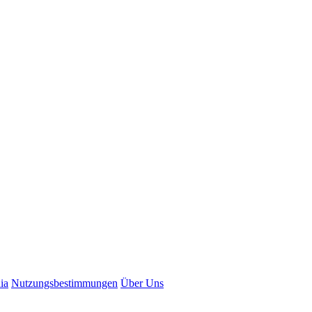
ia
N
utzungsbestimmungen
Ü
b
er Uns