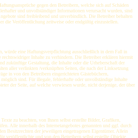
n. Haftungsansprüche gegen den Betreibern, welche sich auf Schäden
lerhafter und unvollständiger Informationen verursacht wurden, sind
 Angebote sind freibleibend und unverbindlich. Die Betreiber behalten
 die Veröffentlichung zeitweise oder endgültig einzustellen.
n, würde eine Haftungsverpflichtung ausschließlich in dem Fall in
rechtswidriger Inhalte zu verhindern. Die Betreiber erklären hiermit
nd zukünftige Gestaltung, die Inhalte oder die Urheberschaft der
lten aller verlinkten /verknüpften Seiten, die nach der Linksetzung
träge in von den Betreibern eingerichteten Gästebüchern,
öglich sind. Für illegale, fehlerhafte oder unvollständige Inhalte
eter der Seite, auf welche verwiesen wurde, nicht derjenige, der über
exte zu beachten, von Ihnen selbst erstellte Bilder, Grafiken,
n. Alle innerhalb des Internetangebotes genannten und ggf. durch
n Besitzrechten der jeweiligen eingetragenen Eigentümer. Allein
r veröffentlichte und von den Betreibern selbst erstellte Objekte